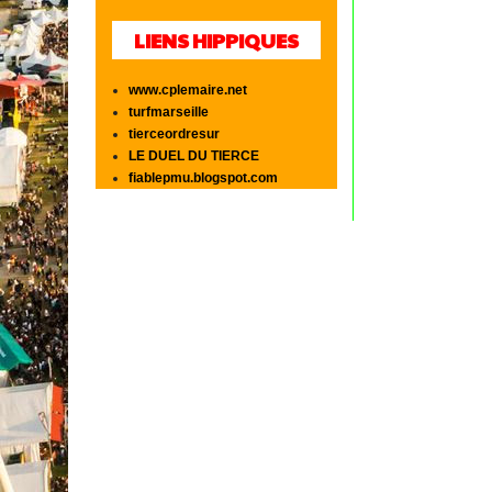
LIENS HIPPIQUES
www.cplemaire.net
turfmarseille
tierceordresur
LE DUEL DU TIERCE
fiablepmu.blogspot.com